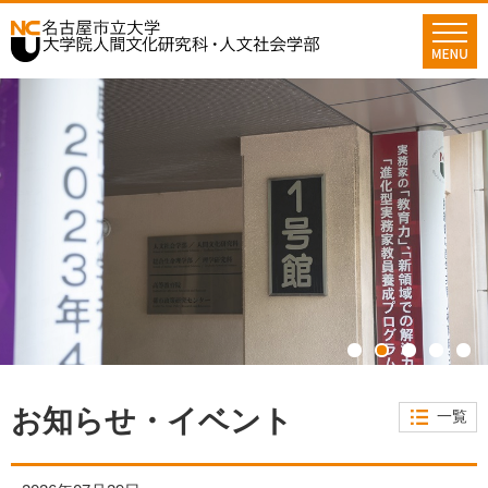
グ
本
フ
ロ
文
ッ
ー
へ
タ
バ
ー
ル
へ
ナ
ビ
ゲ
ー
シ
ョ
ン
へ
1
2
3
4
5
お知らせ・イベント
一覧