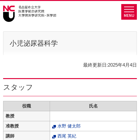
グ
本
ロ
フ
ロ
文
ー
ッ
ー
へ
カ
タ
バ
ル
ー
ル
ナ
へ
ナ
ビ
小児泌尿器科学
ビ
ゲ
ゲ
ー
ー
シ
最終更新日:2025年4月4日
シ
ョ
ョ
ン
スタッフ
ン
へ
へ
役職
氏名
教授
准教授
水野 健太郎
講師
西尾 英紀