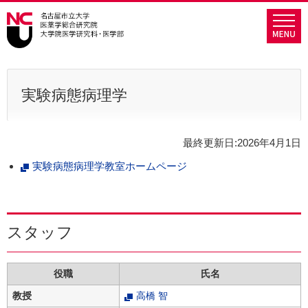
グ
本
ロ
フ
ロ
文
ー
ッ
ー
へ
カ
タ
バ
ル
ー
ル
ナ
へ
ナ
ビ
実験病態病理学
ビ
ゲ
ゲ
ー
ー
シ
最終更新日:2026年4月1日
シ
ョ
実験病態病理学教室ホームページ
ョ
ン
ン
へ
へ
スタッフ
役職
氏名
教授
高橋 智