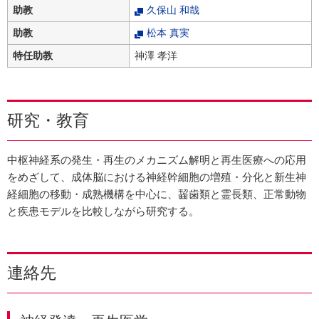
助教
久保山 和哉
助教
松本 真実
特任助教
神澤 孝洋
研究・教育
中枢神経系の発生・再生のメカニズム解明と再生医療への応用
をめざして、成体脳における神経幹細胞の増殖・分化と新生神
経細胞の移動・成熟機構を中心に、齧歯類と霊長類、正常動物
と疾患モデルを比較しながら研究する。
連絡先