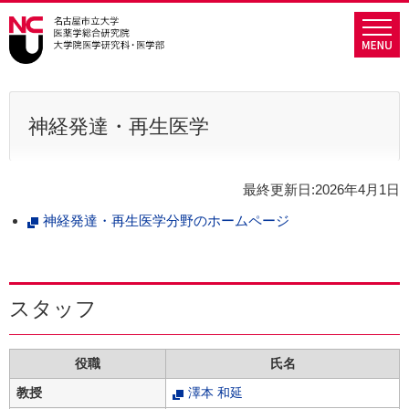
グ
本
ロ
フ
ロ
文
ー
ッ
ー
へ
カ
タ
バ
ル
ー
ル
ナ
へ
ナ
ビ
神経発達・再生医学
ビ
ゲ
ゲ
ー
ー
シ
最終更新日:2026年4月1日
シ
ョ
神経発達・再生医学分野のホームページ
ョ
ン
ン
へ
へ
スタッフ
役職
氏名
教授
澤本 和延