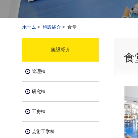
ホーム
>
施設紹介
>
食堂
施設紹介
食
管理棟
研究棟
工房棟
芸術工学棟