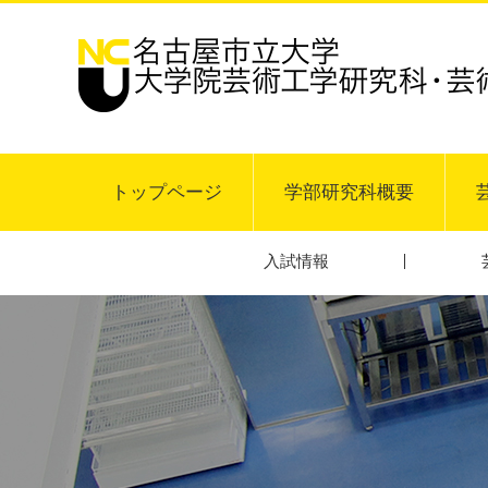
グ
本
ロ
フ
ロ
文
ー
ッ
ー
へ
カ
タ
バ
ル
ー
ル
ナ
へ
ナ
ビ
ビ
ゲ
トップページ
学部研究科概要
ゲ
ー
ー
シ
シ
ョ
入試情報
ョ
ン
ン
へ
へ