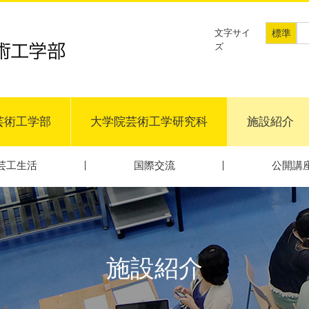
文字サイ
標準
ズ
芸術工学部
大学院芸術工学研究科
施設紹介
芸工生活
国際交流
公開講
施設紹介