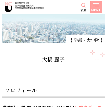
MENU
検索
グ
本
ロ
フ
ロ
文
ー
ッ
ー
へ
カ
タ
バ
ル
ー
学部・大学院
ル
ナ
へ
ナ
ビ
ビ
ゲ
大橋 麗子
ゲ
ー
ー
シ
シ
ョ
ョ
ン
プロフィール
ン
へ
へ