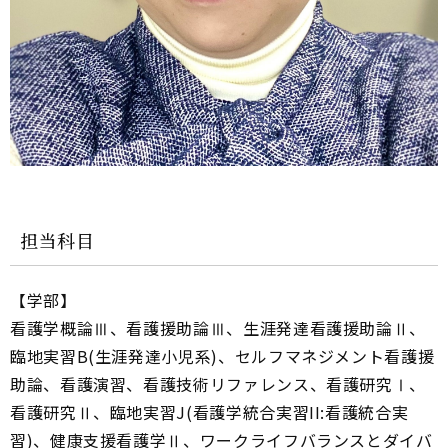
担当科目
【学部】
看護学概論Ⅲ、看護援助論Ⅲ、生涯発達看護援助論Ⅱ、
臨地実習B(生涯発達小児系)、セルフマネジメント看護援
助論、看護演習、看護技術リファレンス、看護研究Ⅰ、
看護研究Ⅱ、臨地実習J(看護学統合実習II:看護統合実
習)、健康支援看護学Ⅱ、ワークライフバランスとダイバ