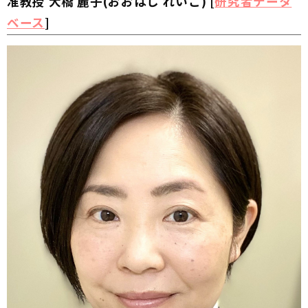
准教授 大橋 麗子(おおはし れいこ) [
研究者データ
ベース
]