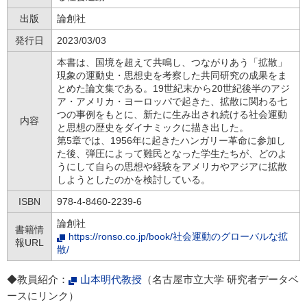
出版
論創社
発行日
2023/03/03
本書は、国境を超えて共鳴し、つながりあう「拡散」
現象の運動史・思想史を考察した共同研究の成果をま
とめた論文集である。19世紀末から20世紀後半のアジ
ア・アメリカ・ヨーロッパで起きた、拡散に関わる七
つの事例をもとに、新たに生み出され続ける社会運動
内容
と思想の歴史をダイナミックに描き出した。
第5章では、1956年に起きたハンガリー革命に参加し
た後、弾圧によって難民となった学生たちが、どのよ
うにして自らの思想や経験をアメリカやアジアに拡散
しようとしたのかを検討している。
ISBN
978-4-8460-2239-6
論創社
書籍情
https://ronso.co.jp/book/社会運動のグローバルな拡
報URL
散/
◆教員紹介：
山本明代教授
（名古屋市立大学 研究者データベ
ースにリンク）