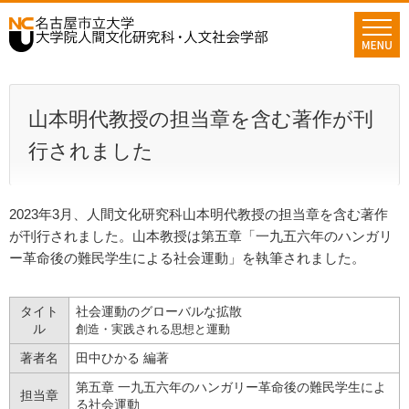
グ
本
ロ
フ
ロ
文
ー
ッ
ー
へ
カ
タ
バ
ル
ー
ル
ナ
へ
山本明代教授の担当章を含む著作が刊
ナ
ビ
ビ
ゲ
行されました
ゲ
ー
ー
シ
シ
ョ
2023年3月、人間文化研究科山本明代教授の担当章を含む著作
ョ
ン
が刊行されました。山本教授は第五章「一九五六年のハンガリ
ン
へ
ー革命後の難民学生による社会運動」を執筆されました。
へ
タイト
社会運動のグローバルな拡散
ル
創造・実践される思想と運動
著者名
田中ひかる 編著
第五章 一九五六年のハンガリー革命後の難民学生によ
担当章
る社会運動