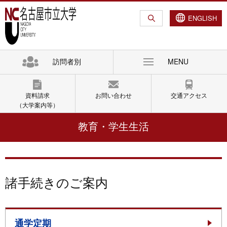
グ
本
ロ
フ
ロ
文
ー
ッ
ENGLISH
ー
へ
カ
タ
バ
ル
ー
ル
ナ
へ
訪問者別
MENU
ナ
ビ
ビ
ゲ
ゲ
ー
資料請求
お問い合わせ
交通アクセス
ー
シ
（大学案内等）
シ
ョ
教育・学生生活
ョ
ン
ン
へ
へ
諸手続きのご案内
通学定期