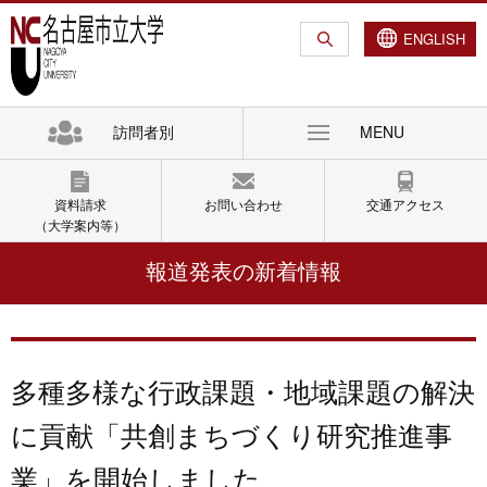
グ
本
ロ
フ
ロ
文
ー
ッ
ENGLISH
ー
へ
カ
タ
バ
ル
ー
ル
ナ
へ
訪問者別
MENU
ナ
ビ
ビ
ゲ
ゲ
ー
資料請求
お問い合わせ
交通アクセス
ー
シ
（大学案内等）
シ
ョ
報道発表の新着情報
ョ
ン
ン
へ
へ
多種多様な行政課題・地域課題の解決
に貢献「共創まちづくり研究推進事
業」を開始しました