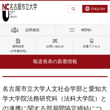
グ
本
ロ
フ
ロ
文
ー
ッ
ENGLISH
ー
へ
カ
タ
バ
ル
ー
ル
ナ
へ
訪問者別
MENU
ナ
ビ
ビ
ゲ
ゲ
ー
資料請求
お問い合わせ
交通アクセス
ー
シ
（大学案内等）
シ
ョ
報道発表の新着情報
ョ
ン
ン
へ
へ
名古屋市立大学人文社会学部と愛知大
学大学院法務研究科（法科大学院）と
の連携に関する部局間協定締結につ