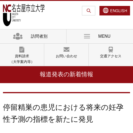
グ
本
ロ
フ
ロ
文
ー
ッ
ENGLISH
ー
へ
カ
タ
バ
ル
ー
ル
ナ
へ
訪問者別
MENU
ナ
ビ
ビ
ゲ
ゲ
ー
資料請求
お問い合わせ
交通アクセス
ー
シ
（大学案内等）
シ
ョ
報道発表の新着情報
ョ
ン
ン
へ
へ
停留精巣の患児における将来の妊孕
性予測の指標を新たに発見