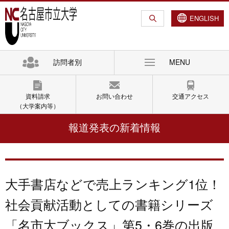
グ
本
ロ
フ
ロ
文
ー
ッ
ENGLISH
ー
へ
カ
タ
バ
ル
ー
ル
ナ
へ
訪問者別
MENU
ナ
ビ
ビ
ゲ
ゲ
ー
資料請求
お問い合わせ
交通アクセス
ー
シ
（大学案内等）
シ
ョ
報道発表の新着情報
ョ
ン
ン
へ
へ
大手書店などで売上ランキング1位！
社会貢献活動としての書籍シリーズ
「名市大ブックス」第5・6巻の出版