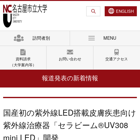
グ
本
ロ
フ
ロ
文
ー
ッ
ENGLISH
ー
へ
カ
タ
バ
ル
ー
ル
ナ
へ
訪問者別
MENU
ナ
ビ
ビ
ゲ
ゲ
ー
資料請求
お問い合わせ
交通アクセス
ー
シ
（大学案内等）
シ
ョ
報道発表の新着情報
ョ
ン
ン
へ
へ
国産初の紫外線LED搭載⽪膚疾患向け
紫外線治療器「セラビーム®UV308
mini LED」開発