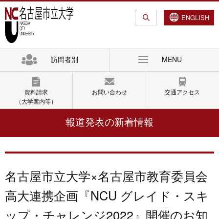
グ
本
ロ
フ
ロ
文
ー
ッ
ENGLISH
ー
へ
カ
タ
バ
ル
ー
ル
ナ
へ
訪問者別
MENU
ナ
ビ
ビ
ゲ
ゲ
ー
資料請求
お問い合わせ
交通アクセス
ー
シ
（大学案内等）
シ
ョ
報道発表の新着情報
ョ
ン
ン
へ
へ
名古屋市立大学×名古屋市教育委員会
高大連携企画『NCU グレイド・スキ
ップ・チャレンジ2022』開催のお知