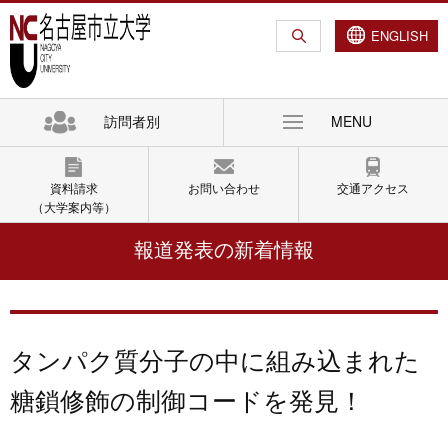
グ
本
ロ
フ
ロ
文
ー
ッ
ENGLISH
ー
へ
カ
タ
バ
ル
ー
ル
ナ
へ
訪問者別
MENU
ナ
ビ
ビ
ゲ
ゲ
ー
資料請求
お問い合わせ
交通アクセス
ー
シ
（大学案内等）
シ
ョ
報道発表の新着情報
ョ
ン
ン
へ
へ
タンパク質分子の中に組み込まれた
糖鎖修飾の制御コードを発見！