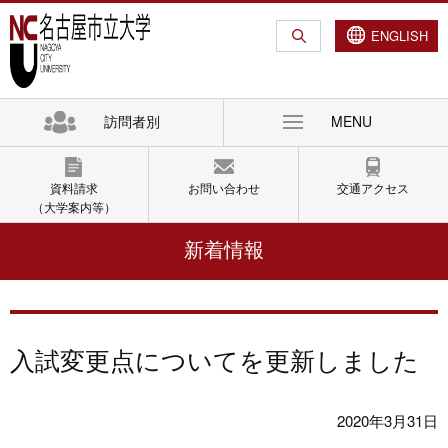
グ
本
ロ
フ
ロ
文
ー
ッ
ENGLISH
ー
へ
カ
タ
バ
ル
ー
ル
ナ
へ
訪問者別
MENU
ナ
ビ
ビ
ゲ
ゲ
ー
資料請求
お問い合わせ
交通アクセス
ー
シ
（大学案内等）
シ
ョ
新着情報
ョ
ン
ン
へ
へ
入試変更点についてを更新しました
2020年3月31日